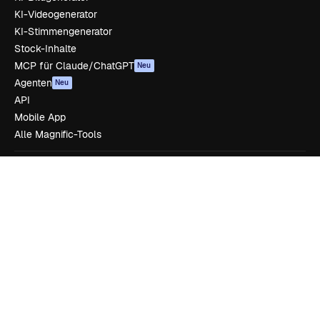
KI-Videogenerator
KI-Stimmengenerator
Stock-Inhalte
MCP für Claude/ChatGPT
Neu
Agenten
Neu
API
Mobile App
Alle Magnific-Tools
Loslegen
Academy
Dokumentation
Support
AGB
Datenschutzerklärung
Originale
Neu
Cookie-Richtlinie
Vertrauenszentrum