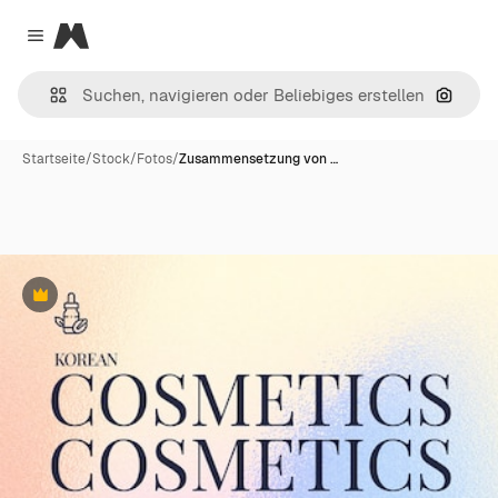
Magnific
Close menu
Nach B
Startseite
/
Stock
/
Fotos
/
Zusammensetzung von …
Premium