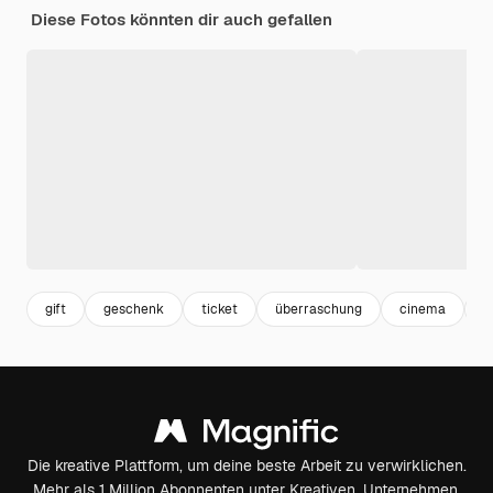
Diese Fotos könnten dir auch gefallen
gift
geschenk
ticket
überraschung
cinema
k
Die kreative Plattform, um deine beste Arbeit zu verwirklichen.
Mehr als 1 Million Abonnenten unter Kreativen, Unternehmen,