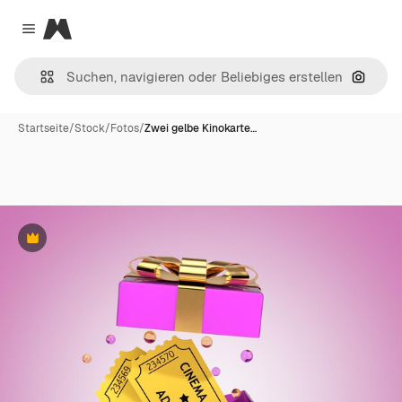
Magnific
Close menu
Nach B
Startseite
/
Stock
/
Fotos
/
Zwei gelbe Kinokarte…
Premium