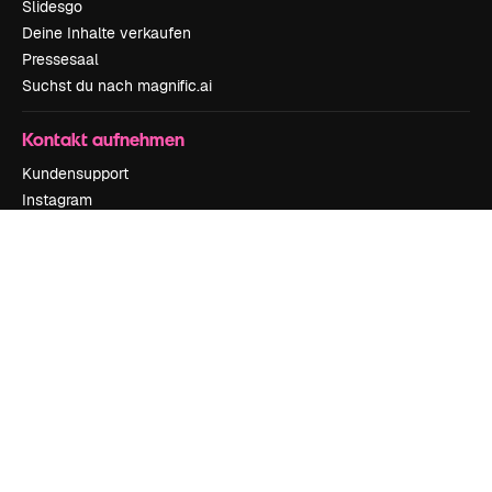
Slidesgo
Deine Inhalte verkaufen
Pressesaal
Suchst du nach magnific.ai
Kontakt aufnehmen
Kundensupport
Instagram
YouTube
LinkedIn
TikTok
Discord
X
Reddit
Copyright © 2010-
2026
Freepik Company S.L.U.
Alle Rechte vorbehalten
.