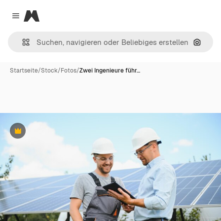
Magnific
Close menu
Nach B
Startseite
/
Stock
/
Fotos
/
Zwei Ingenieure führ…
Premium