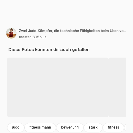
Zwei Judo-Kämpfer, die technische Fähigkeiten beim Üben von Kampfkünsten in einem Kampfclub zeigen
master1305plus
Diese Fotos könnten dir auch gefallen
judo
fitness mann
bewegung
stark
fitness
b