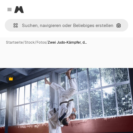
Magnific
Close menu
Nach B
Startseite
/
Stock
/
Fotos
/
Zwei Judo-Kämpfer, d…
Premium