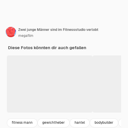
Zwei junge Männer sind im Fitnessstudio verlobt
megafilm
Diese Fotos könnten dir auch gefallen
fitness mann
gewichtheber
hantel
bodybuilder
ma