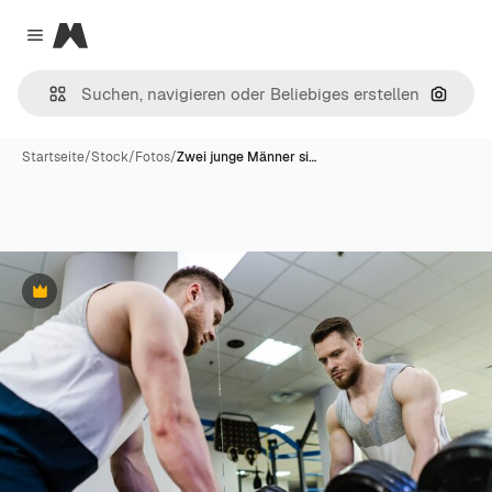
Magnific
Close menu
Nach B
Startseite
/
Stock
/
Fotos
/
Zwei junge Männer si…
Premium