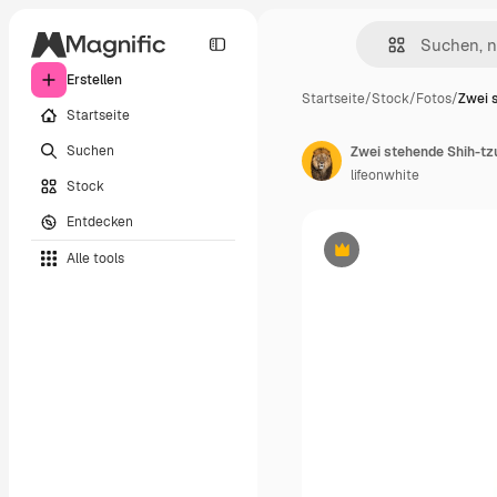
Erstellen
Startseite
/
Stock
/
Fotos
/
Zwei 
Startseite
Suchen
Zwei stehende Shih-tzu
lifeonwhite
Stock
Entdecken
Alle tools
Premium