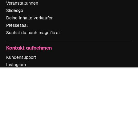
Veranstaltungen
Slidesgo
Deine Inhalte verkaufen
Pressesaal
Suchst du nach magnific.ai
Kontakt aufnehmen
Kundensupport
Instagram
YouTube
LinkedIn
TikTok
Discord
X
Reddit
Copyright © 2010-
2026
Freepik Company S.L.U.
Alle Rechte vorbehalten
.