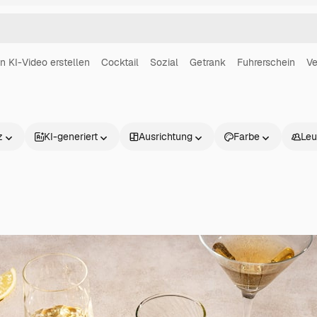
in KI-Video erstellen
Cocktail
Sozial
Getrank
Fuhrerschein
Ve
z
KI-generiert
Ausrichtung
Farbe
Leu
Produkte
Loslegen