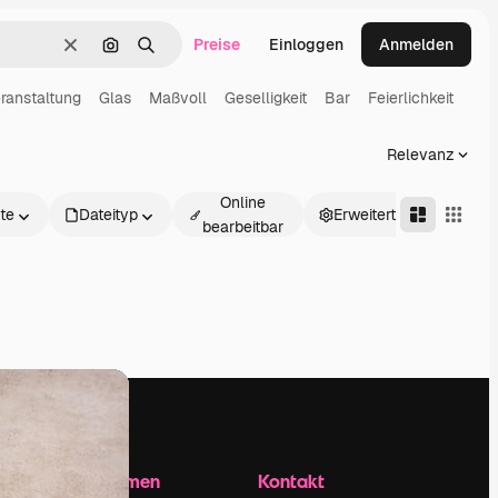
Preise
Einloggen
Anmelden
Löschen
Nach Bild suchen
Suchen
ranstaltung
Glas
Maßvoll
Geselligkeit
Bar
Feierlichkeit
Relevanz
Online
te
Dateityp
Erweitert
bearbeitbar
Unternehmen
Kontakt