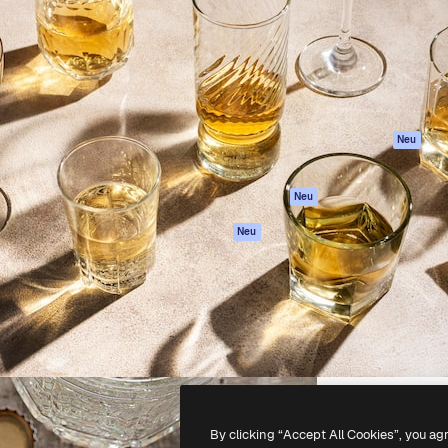
attform, um deine beste
Spaces
Academy
klichen. Mehr als 1 Million
KI-Assistent
Dokumentation
er Kreativen, Unternehmen,
KI-Bildgenerator
Support
Studios.
KI-Videogenerator
AGB
KI-
Datenschutzerkl
Stimmengenerator
Originale
Neu
Stock-Inhalte
Cookie-Richtlinie
MCP für
Vertrauenszentr
Neu
Claude/ChatGPT
Partner
Agenten
Neu
Unternehmen
API
Mobile App
Alle Magnific-Tools
-
2026
Freepik Company S.L.U.
Alle Rechte vorbehalten
.
By clicking “Accept All Cookies”, you ag