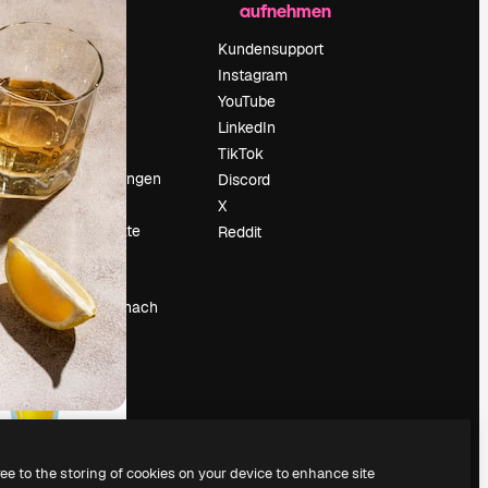
aufnehmen
Preise
Über uns
Kundensupport
Reviews
Instagram
Karriere
YouTube
ärung
Suchtrends
LinkedIn
Blog
TikTok
Veranstaltungen
Discord
um
Slidesgo
X
Deine Inhalte
Reddit
verkaufen
Pressesaal
Suchst du nach
magnific.ai
ree to the storing of cookies on your device to enhance site