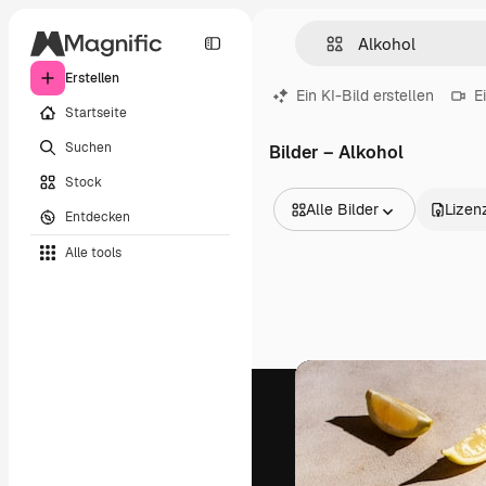
Erstellen
Ein KI-Bild erstellen
E
Startseite
Suchen
Bilder – Alkohol
Stock
Alle Bilder
Lizen
Entdecken
Alle Bilder
Alle tools
Vektoren
Illustrationen
Fotos
PSD
Vorlagen
Mockups
Videos
Filmmaterial
Motion Graphics
Videovorlagen
Icons
3D-Modelle
Schriftarten