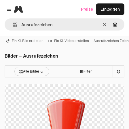
Magnific
Preise
Einloggen
Close menu
Löschen
Nach B
Ein KI-Bild erstellen
Ein KI-Video erstellen
Ausrufezeichen Zeic
Bilder – Ausrufezeichen
Alle Bilder
Filter