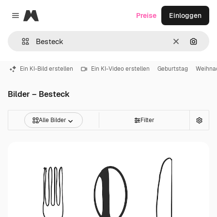
Magnific
Preise
Einloggen
Close menu
Löschen
Nach B
Ein KI-Bild erstellen
Ein KI-Video erstellen
Geburtstag
Weihna
Bilder – Besteck
Alle Bilder
Filter