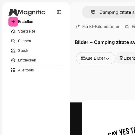
Erstellen
Ein KI-Bild erstellen
E
Startseite
Suchen
Bilder – Camping zitate s
Stock
Alle Bilder
Lizen
Entdecken
Alle Bilder
Alle tools
Vektoren
Illustrationen
Fotos
PSD
Vorlagen
Mockups
Videos
Filmmaterial
Motion Graphics
Videovorlagen
Icons
3D-Modelle
Schriftarten