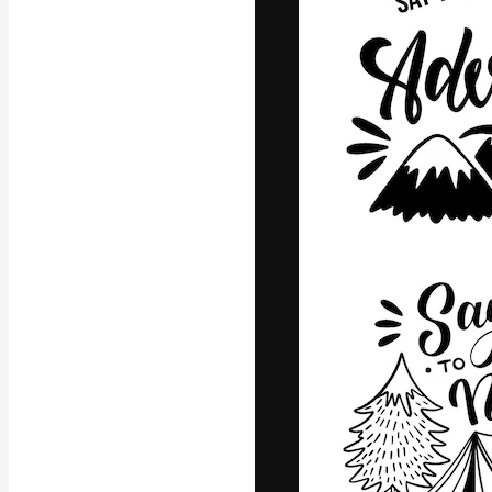
Die kreative Pl
Arbeit zu verwir
Abonnenten unt
Agenturen und 
Deutsch
Copyright © 2010