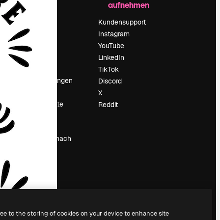
aufnehmen
Preise
Über uns
Kundensupport
Reviews
Instagram
Karriere
YouTube
ärung
Suchtrends
LinkedIn
Blog
TikTok
Veranstaltungen
Discord
um
Slidesgo
X
Deine Inhalte
Reddit
verkaufen
Pressesaal
Suchst du nach
magnific.ai
ree to the storing of cookies on your device to enhance site