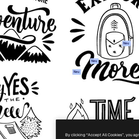
attform, um deine beste
Spaces
Academy
klichen. Mehr als 1 Million
KI-Assistent
Dokumentation
er Kreativen, Unternehmen,
KI-Bildgenerator
Support
Studios.
KI-Videogenerator
AGB
KI-
Datenschutzerkl
Stimmengenerator
Originale
Neu
Stock-Inhalte
Cookie-Richtlinie
MCP für
Vertrauenszentr
Neu
Claude/ChatGPT
Partner
Agenten
Neu
Unternehmen
API
Mobile App
Alle Magnific-Tools
-
2026
Freepik Company S.L.U.
Alle Rechte vorbehalten
.
By clicking “Accept All Cookies”, you ag