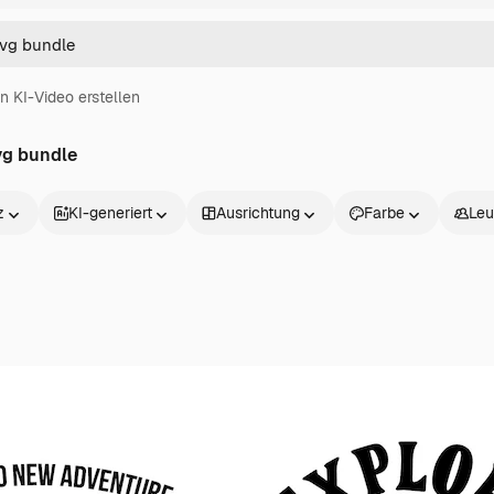
in KI-Video erstellen
vg bundle
z
KI-generiert
Ausrichtung
Farbe
Leu
Produkte
Loslegen