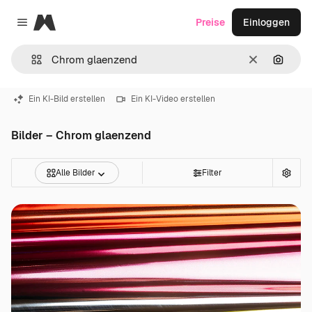
Magnific
Preise
Einloggen
Close menu
Löschen
Nach B
Ein KI-Bild erstellen
Ein KI-Video erstellen
Bilder – Chrom glaenzend
Alle Bilder
Filter