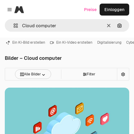
Magnific
Preise
Einloggen
Close menu
Löschen
Nach B
Ein KI-Bild erstellen
Ein KI-Video erstellen
Digitalisierung
Cybe
Bilder – Cloud computer
Alle Bilder
Filter