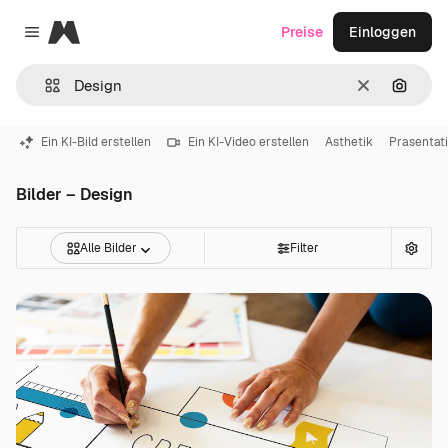
Magnific
Preise
Einloggen
Close menu
Löschen
Nach B
Ein KI-Bild erstellen
Ein KI-Video erstellen
Asthetik
Prasentat
Bilder – Design
Alle Bilder
Filter