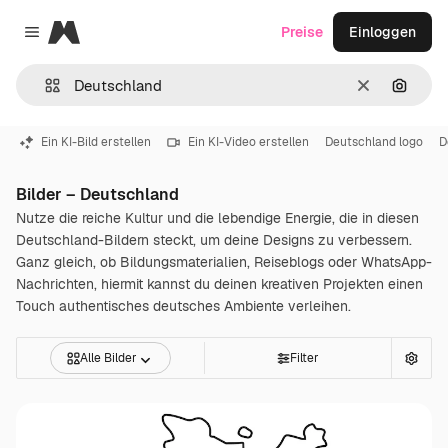
Magnific
Preise
Einloggen
Close menu
Löschen
Nach B
Ein KI-Bild erstellen
Ein KI-Video erstellen
Deutschland logo
D
Bilder – Deutschland
Nutze die reiche Kultur und die lebendige Energie, die in diesen
Deutschland-Bildern steckt, um deine Designs zu verbessern.
Ganz gleich, ob Bildungsmaterialien, Reiseblogs oder WhatsApp-
Nachrichten, hiermit kannst du deinen kreativen Projekten einen
Touch authentisches deutsches Ambiente verleihen.
Alle Bilder
Filter