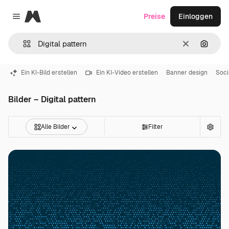
Magnific
Preise
Einloggen
Close menu
Löschen
Nach B
Ein KI-Bild erstellen
Ein KI-Video erstellen
Banner design
Soci
Bilder – Digital pattern
Alle Bilder
Filter