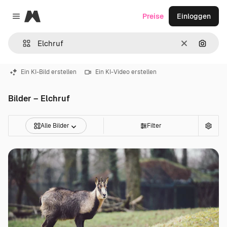
Magnific
Preise
Einloggen
Close menu
Löschen
Nach B
Ein KI-Bild erstellen
Ein KI-Video erstellen
Bilder – Elchruf
Alle Bilder
Filter