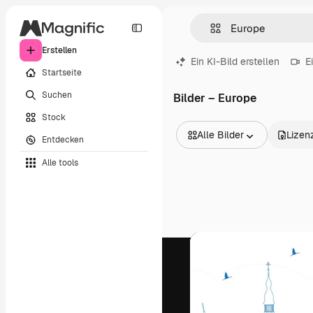
Erstellen
Ein KI-Bild erstellen
E
Startseite
Suchen
Bilder – Europe
Stock
Alle Bilder
Lizen
Entdecken
Alle Bilder
Alle tools
Vektoren
Illustrationen
Fotos
PSD
Vorlagen
Mockups
Videos
Filmmaterial
Motion Graphics
Videovorlagen
Icons
3D-Modelle
Schriftarten