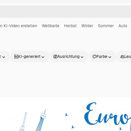
in KI-Video erstellen
Weltkarte
Herbst
Winter
Sommer
Auto
z
KI-generiert
Ausrichtung
Farbe
Leu
Produkte
Loslegen