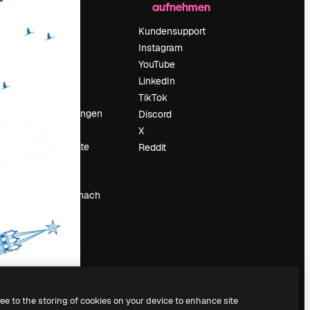
aufnehmen
Preise
Über uns
Kundensupport
Reviews
Instagram
Karriere
YouTube
ärung
Suchtrends
LinkedIn
Blog
TikTok
Veranstaltungen
Discord
um
Slidesgo
X
Deine Inhalte
Reddit
verkaufen
Pressesaal
Suchst du nach
magnific.ai
ree to the storing of cookies on your device to enhance site