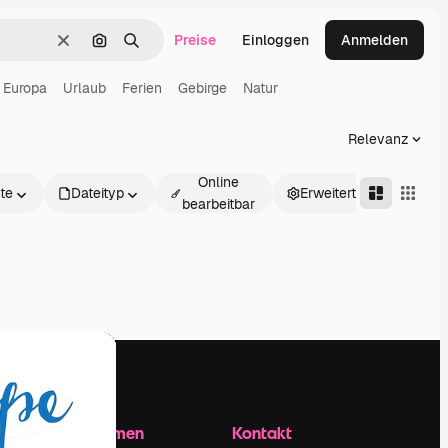
Preise
Einloggen
Anmelden
Löschen
Nach Bild suchen
Suchen
Europa
Urlaub
Ferien
Gebirge
Natur
Relevanz
Online
te
Dateityp
Erweitert
bearbeitbar
Unternehmen
Kontakt