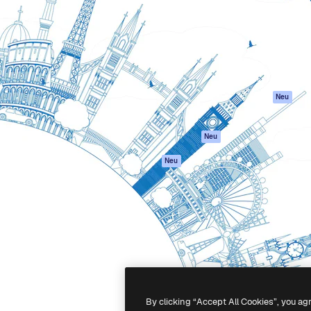
attform, um deine beste
Spaces
Academy
klichen. Mehr als 1 Million
KI-Assistent
Dokumentation
er Kreativen, Unternehmen,
KI-Bildgenerator
Support
Studios.
KI-Videogenerator
AGB
KI-
Datenschutzerkl
Stimmengenerator
Originale
Neu
Stock-Inhalte
Cookie-Richtlinie
MCP für
Vertrauenszentr
Neu
Claude/ChatGPT
Partner
Agenten
Neu
Unternehmen
API
Mobile App
Alle Magnific-Tools
-
2026
Freepik Company S.L.U.
Alle Rechte vorbehalten
.
By clicking “Accept All Cookies”, you ag