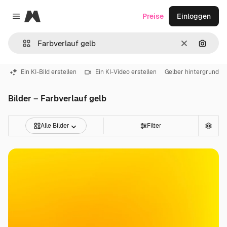
Magnific
Preise
Einloggen
Close menu
Löschen
Nach B
Ein KI-Bild erstellen
Ein KI-Video erstellen
Gelber hintergrund
Bilder – Farbverlauf gelb
Alle Bilder
Filter