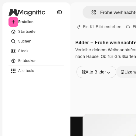
Erstellen
Ein KI-Bild erstellen
E
Startseite
Suchen
Bilder – Frohe weihnacht
Verleihe deinem Weihnachtsfes
Stock
nach Hause. Ob für Grußkarten
Entdecken
Alle tools
Alle Bilder
Lizen
Alle Bilder
Vektoren
Illustrationen
Fotos
PSD
Vorlagen
Mockups
Videos
Filmmaterial
Motion Graphics
Videovorlagen