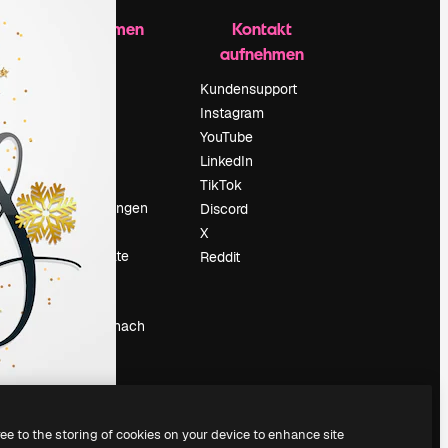
Unternehmen
Kontakt
aufnehmen
Preise
Über uns
Kundensupport
Reviews
Instagram
Karriere
YouTube
ärung
Suchtrends
LinkedIn
Blog
TikTok
Veranstaltungen
Discord
um
Slidesgo
X
Deine Inhalte
Reddit
verkaufen
Pressesaal
Suchst du nach
magnific.ai
ree to the storing of cookies on your device to enhance site