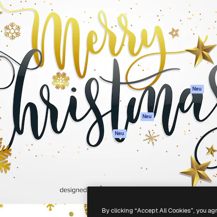
Produkte
Loslegen
attform, um deine beste
Spaces
Academy
klichen. Mehr als 1 Million
KI-Assistent
Dokumentation
er Kreativen, Unternehmen,
KI-Bildgenerator
Support
Studios.
KI-Videogenerator
AGB
KI-
Datenschutzerkl
Stimmengenerator
Originale
Neu
Stock-Inhalte
Cookie-Richtlinie
MCP für
Vertrauenszentr
Neu
Claude/ChatGPT
Partner
Agenten
Neu
Unternehmen
API
Mobile App
Alle Magnific-Tools
-
2026
Freepik Company S.L.U.
Alle Rechte vorbehalten
.
By clicking “Accept All Cookies”, you ag