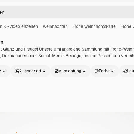
in KI-Video erstellen
Weihnachten
Frohe weihnachtskarte
Frohe 
en
t Glanz und Freude! Unsere umfangreiche Sammlung mit Frohe-Weihna
, Dekorationen oder Social-Media-Beiträge, unsere Ressourcen verlei
z
KI-generiert
Ausrichtung
Farbe
Leu