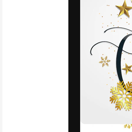
Icons
3D-Modelle
Schriftarten
Die kreative Pl
Arbeit zu verwir
Abonnenten unt
Agenturen und 
Deutsch
Copyright © 2010