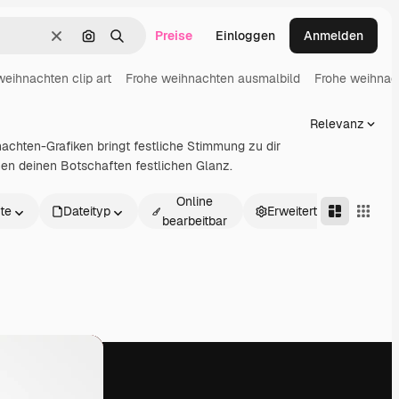
Preise
Einloggen
Anmelden
Löschen
Nach Bild suchen
Suchen
weihnachten clip art
Frohe weihnachten ausmalbild
Frohe weihnac
Relevanz
chten-Grafiken bringt festliche Stimmung zu dir
hen deinen Botschaften festlichen Glanz.
Online
te
Dateityp
Erweitert
bearbeitbar