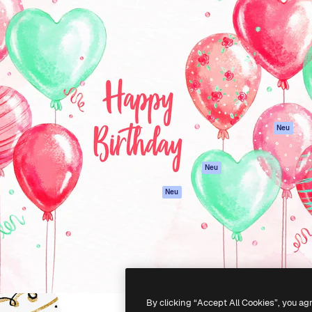
Produkte
Loslegen
attform, um deine beste
Spaces
Academy
klichen. Mehr als 1 Million
KI-Assistent
Dokumentation
er Kreativen, Unternehmen,
KI-Bildgenerator
Support
Studios.
KI-Videogenerator
AGB
KI-
Datenschutzerkl
Stimmengenerator
Originale
Neu
Stock-Inhalte
Cookie-Richtlinie
MCP für
Vertrauenszentr
Neu
Claude/ChatGPT
Partner
Agenten
Neu
Unternehmen
API
Mobile App
Alle Magnific-Tools
-
2026
Freepik Company S.L.U.
Alle Rechte vorbehalten
.
By clicking “Accept All Cookies”, you ag