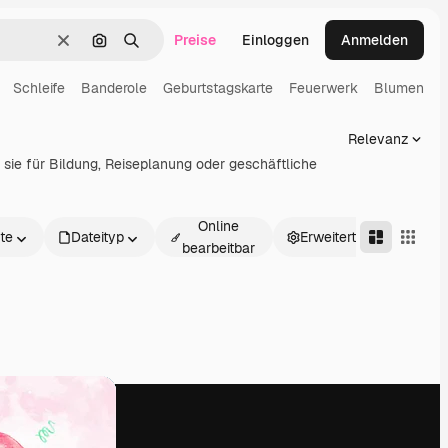
Preise
Einloggen
Anmelden
Löschen
Nach Bild suchen
Suchen
Schleife
Banderole
Geburtstagskarte
Feuerwerk
Blumen
Relevanz
 sie für Bildung, Reiseplanung oder geschäftliche
Online
te
Dateityp
Erweitert
bearbeitbar