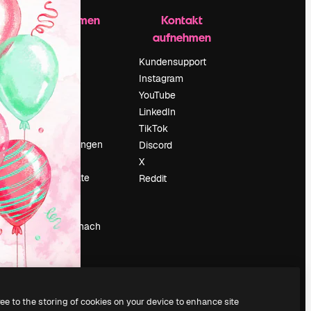
Unternehmen
Kontakt
aufnehmen
Preise
Über uns
Kundensupport
Reviews
Instagram
Karriere
YouTube
ärung
Suchtrends
LinkedIn
Blog
TikTok
Veranstaltungen
Discord
um
Slidesgo
X
Deine Inhalte
Reddit
verkaufen
Pressesaal
Suchst du nach
magnific.ai
ree to the storing of cookies on your device to enhance site