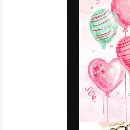
Icons
3D-Modelle
Schriftarten
Die kreative Pl
Arbeit zu verwir
Abonnenten unt
Agenturen und 
Deutsch
Copyright © 2010