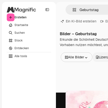
Erstellen
Ein KI-Bild erstellen
E
Startseite
Suchen
Bilder – Geburtstag
Erkunde die Schönheit Deutschl
Stock
Vorhaben nutzen möchtest, unse
Entdecken
Alle tools
Alle Bilder
Lizen
Alle Bilder
Vektoren
Illustrationen
Fotos
PSD
Vorlagen
Mockups
Videos
Filmmaterial
Motion Graphics
Videovorlagen