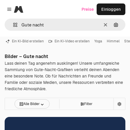
Magnific
Preise
Einloggen
Close menu
Löschen
Nach B
Ein KI-Bild erstellen
Ein KI-Video erstellen
Yoga
Himmel
Ste
Bilder – Gute nacht
Lass deinen Tag angenehm ausklingen! Unsere umfangreiche
Sammlung von Gute-Nacht-Grafiken verleiht deinen Abenden
eine besondere Note. Ob für Nachrichten an Freunde und
Familie oder soziale Medien, unsere Ressourcen verbreiten eine
friedliche Atmosphäre.
Alle Bilder
Filter