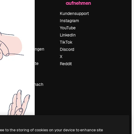
aufnehmen
Preise
Über uns
Kundensupport
Reviews
Instagram
Karriere
YouTube
ärung
Suchtrends
LinkedIn
Blog
TikTok
Veranstaltungen
Discord
um
Slidesgo
X
Deine Inhalte
Reddit
verkaufen
Pressesaal
Suchst du nach
magnific.ai
ree to the storing of cookies on your device to enhance site