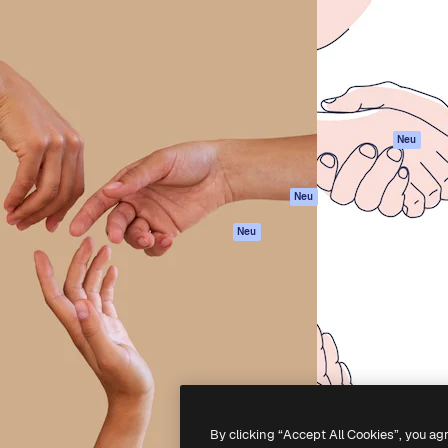
attform, um deine beste
Spaces
Academy
klichen. Mehr als 1 Million
KI-Assistent
Dokumentation
er Kreativen, Unternehmen,
KI-Bildgenerator
Support
Studios.
KI-Videogenerator
AGB
KI-
Datenschutzerkl
Stimmengenerator
Originale
Neu
Stock-Inhalte
Cookie-Richtlinie
MCP für
Vertrauenszentr
Neu
Claude/ChatGPT
Partner
Agenten
Neu
Unternehmen
API
Mobile App
Alle Magnific-Tools
-
2026
Freepik Company S.L.U.
Alle Rechte vorbehalten
.
By clicking “Accept All Cookies”, you ag