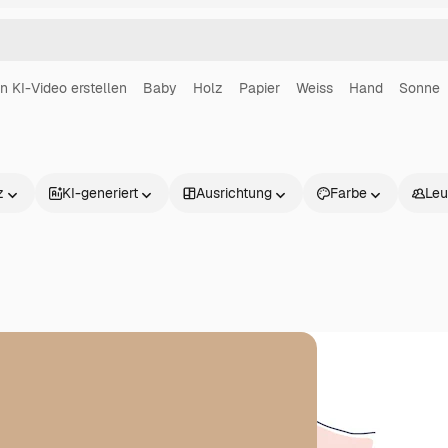
in KI-Video erstellen
Baby
Holz
Papier
Weiss
Hand
Sonne
z
KI-generiert
Ausrichtung
Farbe
Leu
Produkte
Loslegen