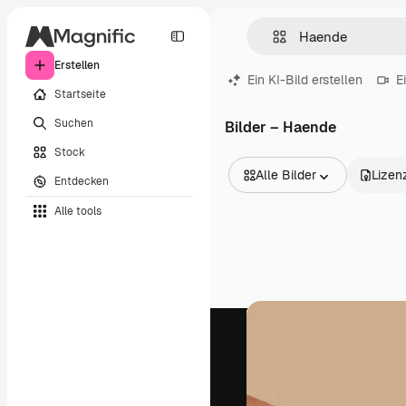
Erstellen
Ein KI-Bild erstellen
E
Startseite
Suchen
Bilder – Haende
Stock
Alle Bilder
Lizen
Entdecken
Alle Bilder
Alle tools
Vektoren
Illustrationen
Fotos
PSD
Vorlagen
Mockups
Videos
Filmmaterial
Motion Graphics
Videovorlagen
Icons
3D-Modelle
Schriftarten