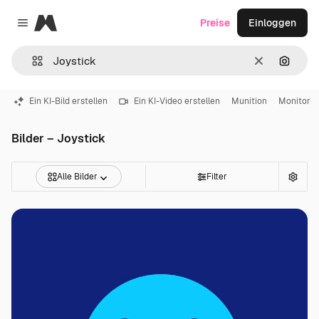
Magnific
Preise
Einloggen
Close menu
Löschen
Nach B
Ein KI-Bild erstellen
Ein KI-Video erstellen
Munition
Monitor
Bilder – Joystick
Alle Bilder
Filter