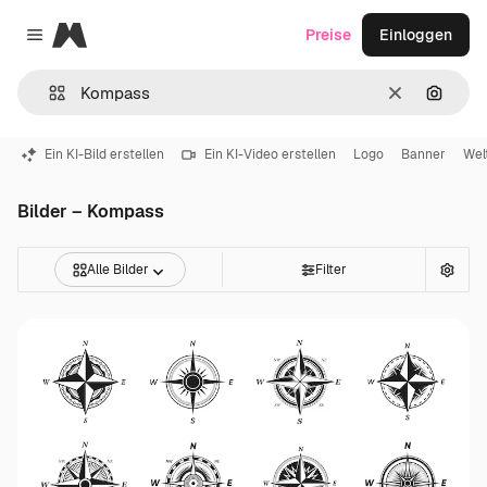
Magnific
Preise
Einloggen
Close menu
Löschen
Nach B
Ein KI-Bild erstellen
Ein KI-Video erstellen
Logo
Banner
Wel
Bilder – Kompass
Alle Bilder
Filter