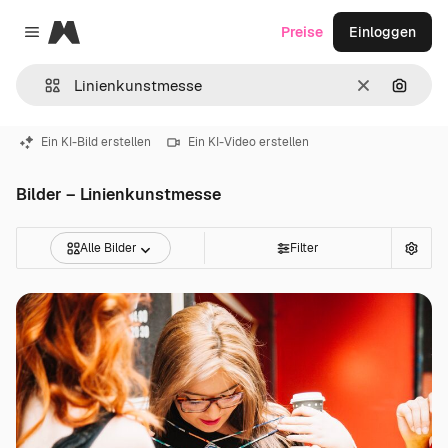
Magnific
Preise
Einloggen
Close menu
Löschen
Nach B
Ein KI-Bild erstellen
Ein KI-Video erstellen
Bilder – Linienkunstmesse
Alle Bilder
Filter