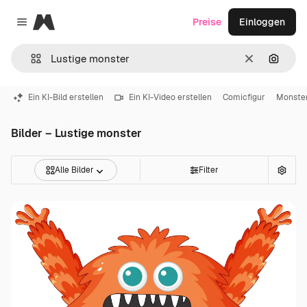
Magnific
Preise
Einloggen
Close menu
Löschen
Nach B
Ein KI-Bild erstellen
Ein KI-Video erstellen
Comicfigur
Monste
Bilder – Lustige monster
Alle Bilder
Filter