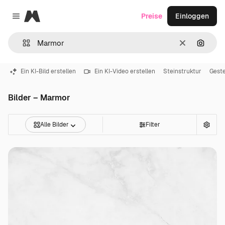
Magnific
Preise
Einloggen
Close menu
Löschen
Nach B
Ein KI-Bild erstellen
Ein KI-Video erstellen
Steinstruktur
Geste
Bilder – Marmor
Alle Bilder
Filter