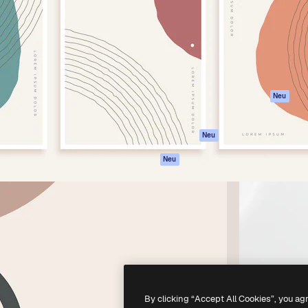
attform, um deine beste
Spaces
Academy
klichen. Mehr als 1 Million
KI-Assistent
Dokumentation
er Kreativen, Unternehmen,
KI-Bildgenerator
Support
Studios.
KI-Videogenerator
AGB
KI-
Datenschutzerkl
Stimmengenerator
Originale
Neu
Stock-Inhalte
Cookie-Richtlinie
MCP für
Vertrauenszentr
Neu
Claude/ChatGPT
Partner
Agenten
Neu
Unternehmen
API
Mobile App
Alle Magnific-Tools
-
2026
Freepik Company S.L.U.
Alle Rechte vorbehalten
.
By clicking “Accept All Cookies”, you ag