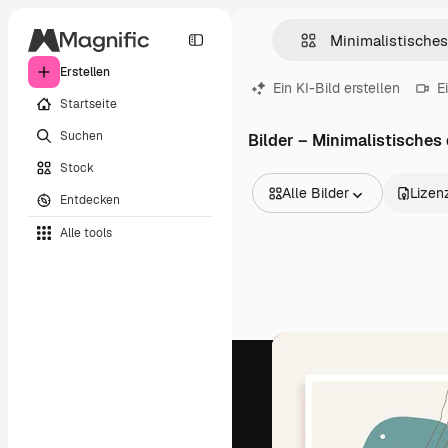
Erstellen
Ein KI-Bild erstellen
E
Startseite
Suchen
Bilder – Minimalistisches
Stock
Alle Bilder
Lizen
Entdecken
Alle Bilder
Alle tools
Vektoren
Illustrationen
Fotos
PSD
Vorlagen
Mockups
Videos
Filmmaterial
Motion Graphics
Videovorlagen
Icons
3D-Modelle
Schriftarten