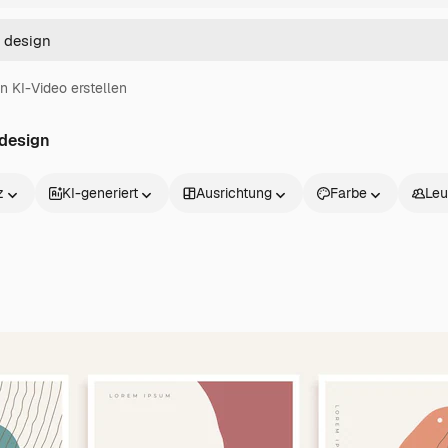
in KI-Video erstellen
 design
z
KI-generiert
Ausrichtung
Farbe
Leu
Produkte
Loslegen