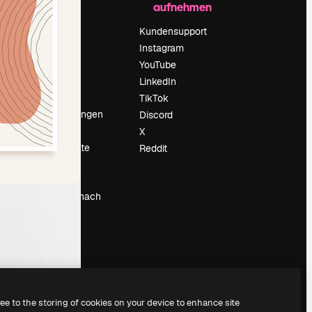
aufnehmen
Preise
Über uns
Kundensupport
Reviews
Instagram
Karriere
YouTube
ärung
Suchtrends
LinkedIn
Blog
TikTok
Veranstaltungen
Discord
um
Slidesgo
X
Deine Inhalte
Reddit
verkaufen
Pressesaal
Suchst du nach
magnific.ai
ree to the storing of cookies on your device to enhance site