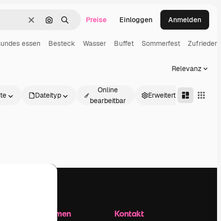
Preise
Einloggen
Anmelden
Löschen
Nach Bild suchen
Suchen
undes essen
Besteck
Wasser
Buffet
Sommerfest
Zufriedenh
Relevanz
Online
te
Dateityp
Erweitert
bearbeitbar
Unternehmen
Kontakt