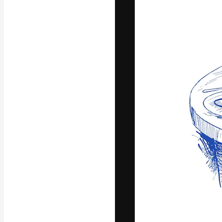
Die kreative Pl
Arbeit zu verwir
Abonnenten unt
Agenturen und 
Deutsch
Copyright © 2010