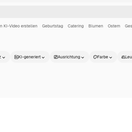
in KI-Video erstellen
Geburtstag
Catering
Blumen
Ostern
Ges
z
KI-generiert
Ausrichtung
Farbe
Leu
Produkte
Loslegen