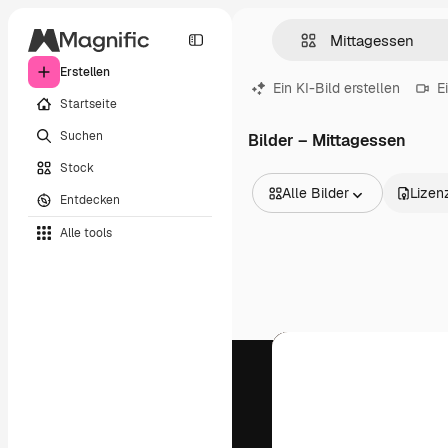
Erstellen
Ein KI-Bild erstellen
E
Startseite
Suchen
Bilder – Mittagessen
Stock
Alle Bilder
Lizen
Entdecken
Alle Bilder
Alle tools
Vektoren
Illustrationen
Fotos
PSD
Vorlagen
Mockups
Videos
Filmmaterial
Motion Graphics
Videovorlagen
Icons
3D-Modelle
Schriftarten