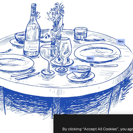
attform, um deine beste
Spaces
Academy
klichen. Mehr als 1 Million
KI-Assistent
Dokumentation
er Kreativen, Unternehmen,
KI-Bildgenerator
Support
Studios.
KI-Videogenerator
AGB
KI-
Datenschutzerkl
Stimmengenerator
Originale
Neu
Stock-Inhalte
Cookie-Richtlinie
MCP für
Vertrauenszentr
Neu
Claude/ChatGPT
Partner
Agenten
Neu
Unternehmen
API
Mobile App
Alle Magnific-Tools
-
2026
Freepik Company S.L.U.
Alle Rechte vorbehalten
.
By clicking “Accept All Cookies”, you ag