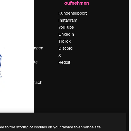
aufnehmen
Preise
Über uns
Kundensupport
Reviews
Instagram
Karriere
YouTube
ärung
Suchtrends
LinkedIn
Blog
TikTok
Veranstaltungen
Discord
um
Slidesgo
X
Deine Inhalte
Reddit
verkaufen
Pressesaal
Suchst du nach
magnific.ai
ree to the storing of cookies on your device to enhance site