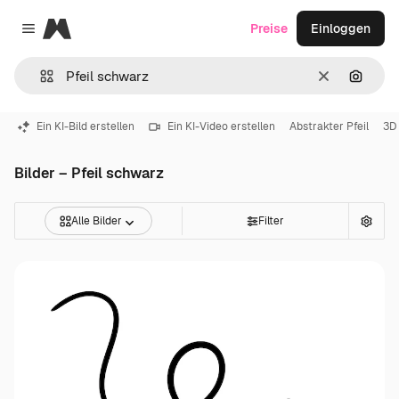
Magnific
Preise
Einloggen
Close menu
Löschen
Nach B
Ein KI-Bild erstellen
Ein KI-Video erstellen
Abstrakter Pfeil
3D 
Bilder – Pfeil schwarz
Alle Bilder
Filter