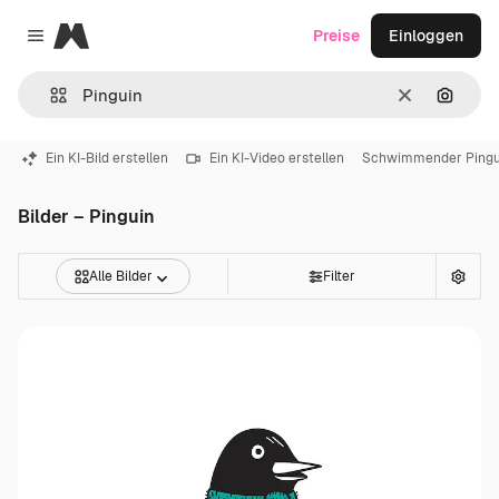
Magnific
Preise
Einloggen
Close menu
Löschen
Nach B
Ein KI-Bild erstellen
Ein KI-Video erstellen
Schwimmender Pingu
Bilder – Pinguin
Alle Bilder
Filter