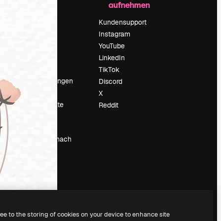
aufnehmen
Preise
Über uns
Kundensupport
Reviews
Instagram
Karriere
YouTube
ärung
Suchtrends
LinkedIn
Blog
TikTok
Veranstaltungen
Discord
um
Slidesgo
X
Deine Inhalte
Reddit
verkaufen
Pressesaal
Suchst du nach
magnific.ai
ree to the storing of cookies on your device to enhance site