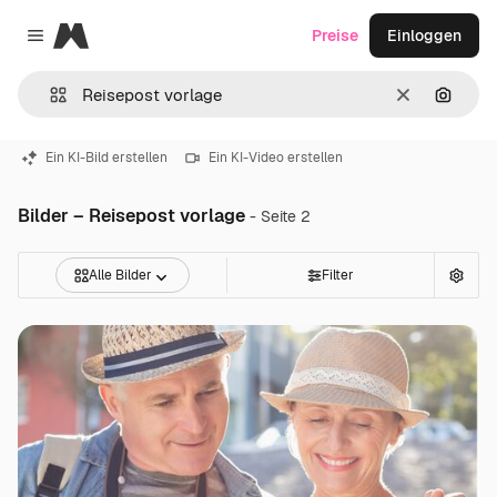
Magnific
Preise
Einloggen
Close menu
Löschen
Nach B
Ein KI-Bild erstellen
Ein KI-Video erstellen
Bilder – Reisepost vorlage
- Seite 2
Alle Bilder
Filter