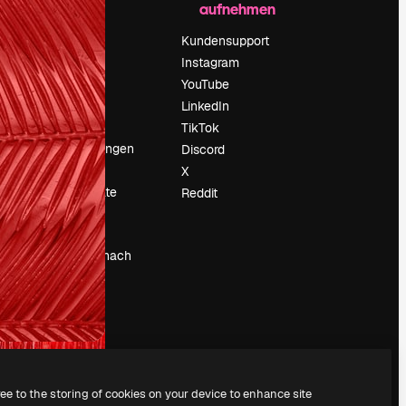
aufnehmen
Preise
Über uns
Kundensupport
Reviews
Instagram
Karriere
YouTube
ärung
Suchtrends
LinkedIn
Blog
TikTok
Veranstaltungen
Discord
um
Slidesgo
X
Deine Inhalte
Reddit
verkaufen
Pressesaal
Suchst du nach
magnific.ai
ree to the storing of cookies on your device to enhance site