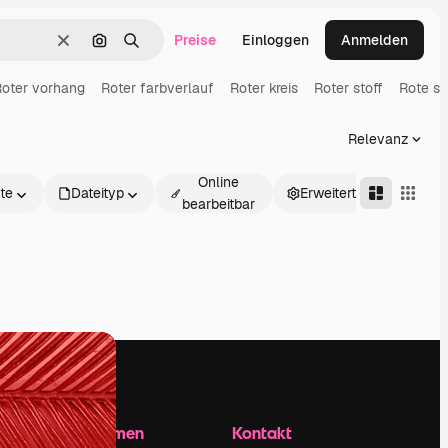
Preise
Einloggen
Anmelden
Löschen
Nach Bild suchen
Suchen
Roter vorhang
Roter farbverlauf
Roter kreis
Roter stoff
Rote st
Relevanz
Online
te
Dateityp
Erweitert
bearbeitbar
Unternehmen
Kontakt