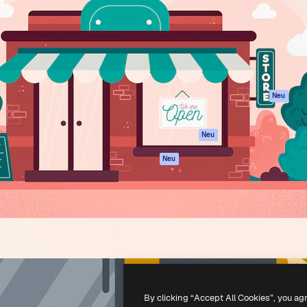
attform, um deine beste
Spaces
Academy
klichen. Mehr als 1 Million
KI-Assistent
Dokumentation
er Kreativen, Unternehmen,
KI-Bildgenerator
Support
Studios.
KI-Videogenerator
AGB
KI-
Datenschutzerkl
Stimmengenerator
Originale
Neu
Stock-Inhalte
Cookie-Richtlinie
MCP für
Vertrauenszentr
Neu
Claude/ChatGPT
Partner
Agenten
Neu
Unternehmen
API
Mobile App
Alle Magnific-Tools
-
2026
Freepik Company S.L.U.
Alle Rechte vorbehalten
.
By clicking “Accept All Cookies”, you ag