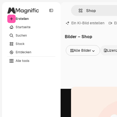
Erstellen
Ein KI-Bild erstellen
E
Startseite
Suchen
Bilder – Shop
Stock
Alle Bilder
Lizen
Entdecken
Alle Bilder
Alle tools
Vektoren
Illustrationen
Fotos
PSD
Vorlagen
Mockups
Videos
Filmmaterial
Motion Graphics
Videovorlagen
Icons
3D-Modelle
Schriftarten