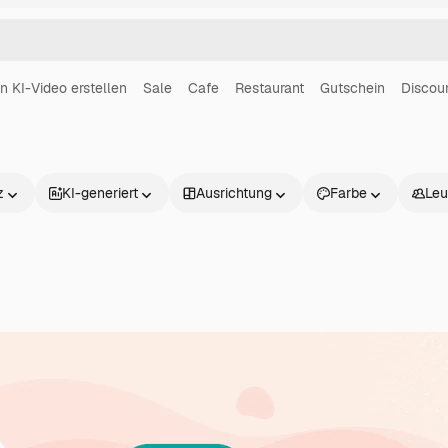
in KI-Video erstellen
Sale
Cafe
Restaurant
Gutschein
Discou
z
KI-generiert
Ausrichtung
Farbe
Leu
Produkte
Loslegen