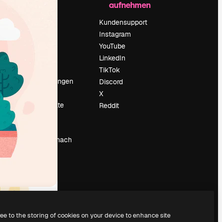
aufnehmen
Preise
Über uns
Kundensupport
Reviews
Instagram
Karriere
YouTube
ärung
Suchtrends
LinkedIn
Blog
TikTok
Veranstaltungen
Discord
um
Slidesgo
X
Deine Inhalte
Reddit
verkaufen
Pressesaal
Suchst du nach
magnific.ai
ree to the storing of cookies on your device to enhance site