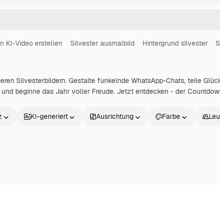
in KI-Video erstellen
Silvester ausmalbild
Hintergrund silvester
S
eren Silvesterbildern. Gestalte funkelnde WhatsApp-Chats, teile G
ll und beginne das Jahr voller Freude. Jetzt entdecken - der Countdown
z
KI-generiert
Ausrichtung
Farbe
Leu