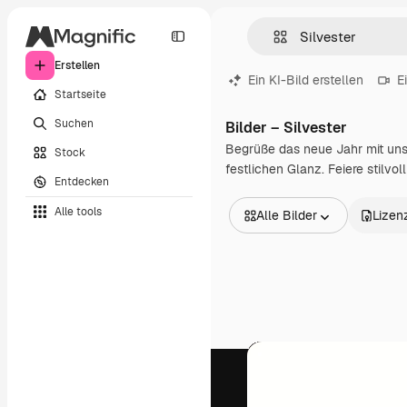
Erstellen
Ein KI-Bild erstellen
E
Startseite
Suchen
Bilder – Silvester
Begrüße das neue Jahr mit uns
Stock
festlichen Glanz. Feiere stilvo
Entdecken
Alle tools
Alle Bilder
Lizen
Alle Bilder
Vektoren
Illustrationen
Fotos
PSD
Vorlagen
Mockups
Videos
Filmmaterial
Motion Graphics
Videovorlagen