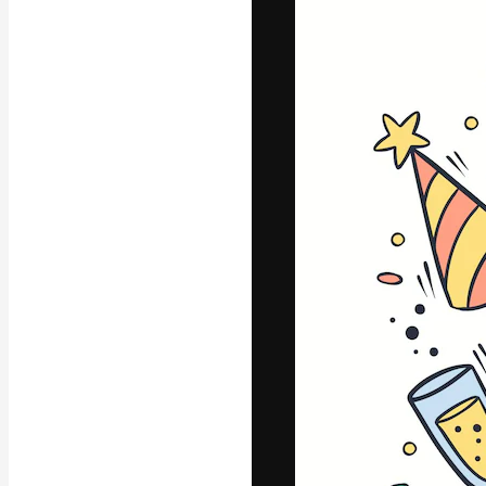
Icons
3D-Modelle
Schriftarten
Die kreative Pl
Arbeit zu verwir
Abonnenten unt
Agenturen und 
Deutsch
Copyright © 2010