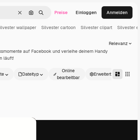
Preise
Einloggen
Anmelden
Löschen
Nach Bild suchen
Suchen
ilvester wallpaper
Silvester cartoon
Silvester clipart
Silvester e
Relevanz
lücksmomente auf Facebook und verleihe deinem Handy
 läuft!
Online
te
Dateityp
Erweitert
bearbeitbar