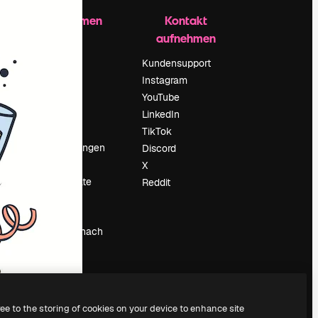
Unternehmen
Kontakt
aufnehmen
Preise
Über uns
Kundensupport
Reviews
Instagram
Karriere
YouTube
ärung
Suchtrends
LinkedIn
Blog
TikTok
Veranstaltungen
Discord
um
Slidesgo
X
Deine Inhalte
Reddit
verkaufen
Pressesaal
Suchst du nach
magnific.ai
ree to the storing of cookies on your device to enhance site