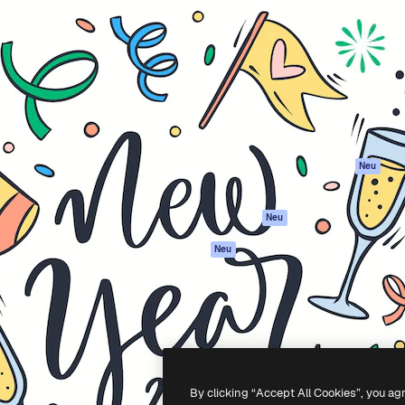
Produkte
Loslegen
attform, um deine beste
Spaces
Academy
klichen. Mehr als 1 Million
KI-Assistent
Dokumentation
er Kreativen, Unternehmen,
KI-Bildgenerator
Support
Studios.
KI-Videogenerator
AGB
KI-
Datenschutzerkl
Stimmengenerator
Originale
Neu
Stock-Inhalte
Cookie-Richtlinie
MCP für
Vertrauenszentr
Neu
Claude/ChatGPT
Partner
Agenten
Neu
Unternehmen
API
Mobile App
Alle Magnific-Tools
-
2026
Freepik Company S.L.U.
Alle Rechte vorbehalten
.
By clicking “Accept All Cookies”, you ag