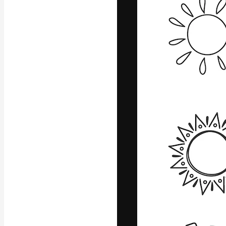
Icons
3D-Modelle
Schriftarten
Die kreative Pl
Arbeit zu verwir
Abonnenten unt
Agenturen und 
Deutsch
Copyright © 2010