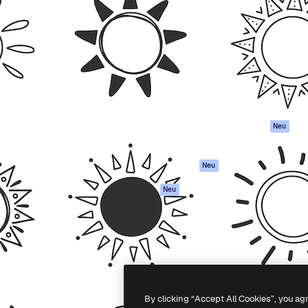
Produkte
Loslegen
attform, um deine beste
Spaces
Academy
klichen. Mehr als 1 Million
KI-Assistent
Dokumentation
er Kreativen, Unternehmen,
KI-Bildgenerator
Support
Studios.
KI-Videogenerator
AGB
KI-
Datenschutzerkl
Stimmengenerator
Originale
Neu
Stock-Inhalte
Cookie-Richtlinie
MCP für
Vertrauenszentr
Neu
Claude/ChatGPT
Partner
Agenten
Neu
Unternehmen
API
Mobile App
Alle Magnific-Tools
-
2026
Freepik Company S.L.U.
Alle Rechte vorbehalten
.
By clicking “Accept All Cookies”, you ag