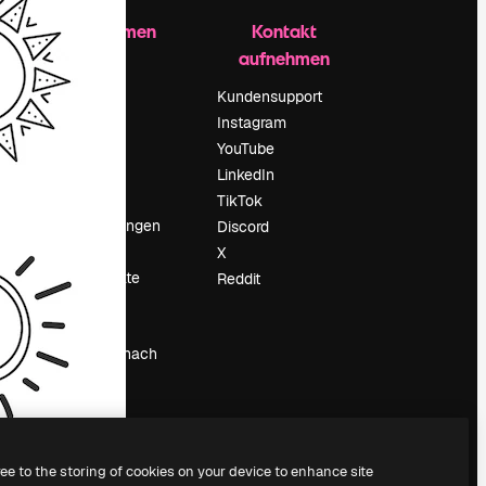
Unternehmen
Kontakt
aufnehmen
Preise
Über uns
Kundensupport
Reviews
Instagram
Karriere
YouTube
ärung
Suchtrends
LinkedIn
Blog
TikTok
Veranstaltungen
Discord
um
Slidesgo
X
Deine Inhalte
Reddit
verkaufen
Pressesaal
Suchst du nach
magnific.ai
ree to the storing of cookies on your device to enhance site