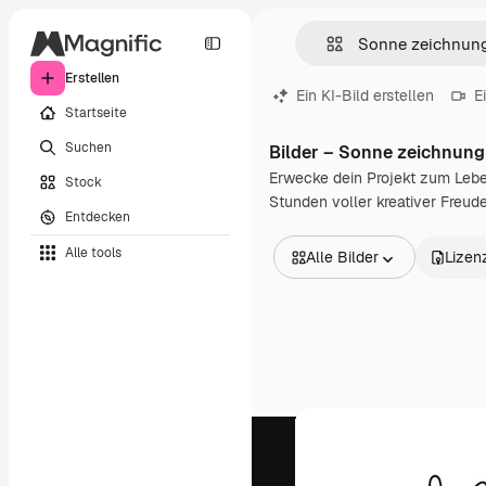
Erstellen
Ein KI-Bild erstellen
E
Startseite
Suchen
Bilder – Sonne zeichnung
Erwecke dein Projekt zum Lebe
Stock
Stunden voller kreativer Freud
Entdecken
Alle tools
Alle Bilder
Lizen
Alle Bilder
Vektoren
Illustrationen
Fotos
PSD
Vorlagen
Mockups
Videos
Filmmaterial
Motion Graphics
Videovorlagen