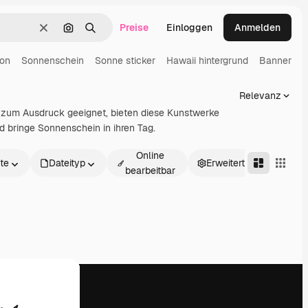
Preise
Einloggen
Anmelden
Löschen
Nach Bild suchen
Suchen
oon
Sonnenschein
Sonne sticker
Hawaii hintergrund
Banner
H
Relevanz
 zum Ausdruck geeignet, bieten diese Kunstwerke
d bringe Sonnenschein in ihren Tag.
Online
te
Dateityp
Erweitert
bearbeitbar