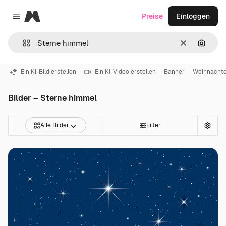
Magnific
Preise
Einloggen
Close menu
Löschen
Nach B
Ein KI-Bild erstellen
Ein KI-Video erstellen
Banner
Weihnacht
Bilder – Sterne himmel
Alle Bilder
Filter