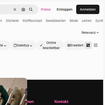
Preise
Einloggen
Anmelden
Löschen
Nach Bild suchen
Suchen
on
Stickerei
Stoffkonzept
Gewebearten
Mode
Leinen
Synthe
Relevanz
Online
te
Dateityp
Erweitert
bearbeitbar
Unternehmen
Kontakt