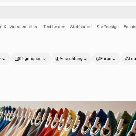
in KI-Video erstellen
Textilwaren
Stoffsorten
Stoffdesign
Fashi
z
KI-generiert
Ausrichtung
Farbe
Leu
Produkte
Loslegen