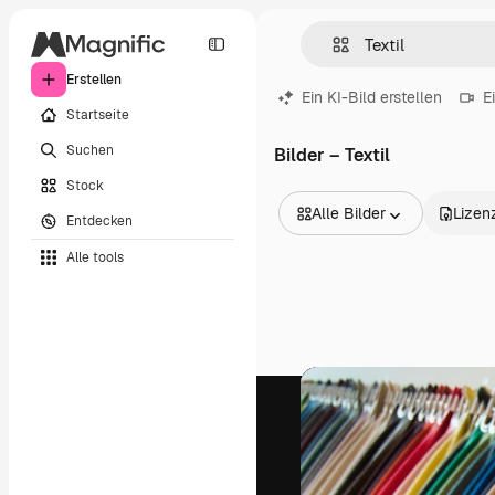
Erstellen
Ein KI-Bild erstellen
E
Startseite
Suchen
Bilder – Textil
Stock
Alle Bilder
Lizen
Entdecken
Alle Bilder
Alle tools
Vektoren
Illustrationen
Fotos
PSD
Vorlagen
Mockups
Videos
Filmmaterial
Motion Graphics
Videovorlagen
Icons
3D-Modelle
Schriftarten