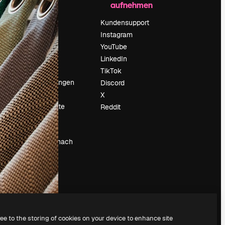
aufnehmen
Preise
Über uns
Kundensupport
Reviews
Instagram
Karriere
YouTube
ärung
Suchtrends
LinkedIn
Blog
TikTok
Veranstaltungen
Discord
um
Slidesgo
X
Deine Inhalte
Reddit
verkaufen
Pressesaal
Suchst du nach
magnific.ai
ree to the storing of cookies on your device to enhance site