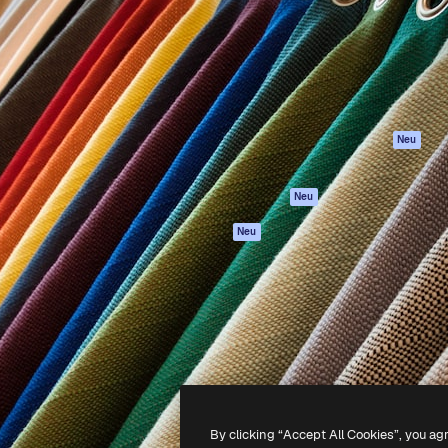
attform, um deine beste
Spaces
Academy
klichen. Mehr als 1 Million
KI-Assistent
Dokumentation
er Kreativen, Unternehmen,
KI-Bildgenerator
Support
Studios.
KI-Videogenerator
AGB
KI-
Datenschutzerkl
Stimmengenerator
Originale
Neu
Stock-Inhalte
Cookie-Richtlinie
MCP für
Vertrauenszentr
Neu
Claude/ChatGPT
Partner
Agenten
Neu
Unternehmen
API
Mobile App
Alle Magnific-Tools
-
2026
Freepik Company S.L.U.
Alle Rechte vorbehalten
.
By clicking “Accept All Cookies”, you ag