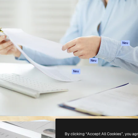
attform, um deine beste
Spaces
Academy
klichen. Mehr als 1 Million
KI-Assistent
Dokumentation
er Kreativen, Unternehmen,
KI-Bildgenerator
Support
Studios.
KI-Videogenerator
AGB
KI-
Datenschutzerkl
Stimmengenerator
Originale
Neu
Stock-Inhalte
Cookie-Richtlinie
MCP für
Vertrauenszentr
Neu
Claude/ChatGPT
Partner
Agenten
Neu
Unternehmen
API
Mobile App
Alle Magnific-Tools
-
2026
Freepik Company S.L.U.
Alle Rechte vorbehalten
.
By clicking “Accept All Cookies”, you ag