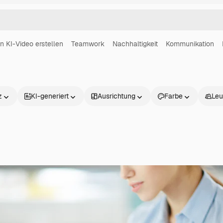
in KI-Video erstellen
Teamwork
Nachhaltigkeit
Kommunikation
z
KI-generiert
Ausrichtung
Farbe
Leu
Produkte
Loslegen