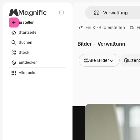
Erstellen
Ein KI-Bild erstellen
E
Startseite
Suchen
Bilder – Verwaltung
Stock
Alle Bilder
Lizen
Entdecken
Alle Bilder
Alle tools
Vektoren
Illustrationen
Fotos
PSD
Vorlagen
Mockups
Videos
Filmmaterial
Motion Graphics
Videovorlagen
Icons
3D-Modelle
Schriftarten