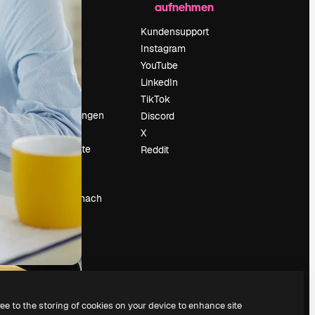
aufnehmen
Preise
Über uns
Kundensupport
Reviews
Instagram
Karriere
YouTube
ärung
Suchtrends
LinkedIn
Blog
TikTok
Veranstaltungen
Discord
um
Slidesgo
X
Deine Inhalte
Reddit
verkaufen
Pressesaal
Suchst du nach
magnific.ai
ree to the storing of cookies on your device to enhance site