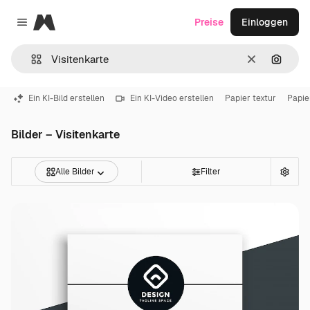
Magnific
Preise
Einloggen
Close menu
Löschen
Nach B
Ein KI-Bild erstellen
Ein KI-Video erstellen
Papier textur
Papie
Bilder – Visitenkarte
Alle Bilder
Filter