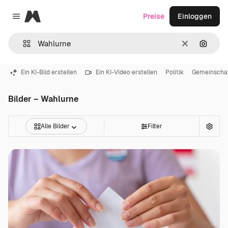
Magnific
Preise
Einloggen
Close menu
Löschen
Nach B
Ein KI-Bild erstellen
Ein KI-Video erstellen
Politik
Gemeinscha
Bilder – Wahlurne
Alle Bilder
Filter