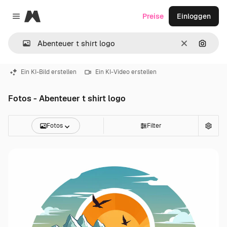
Magnific
Preise
Einloggen
Close menu
Löschen
Nach B
Ein KI-Bild erstellen
Ein KI-Video erstellen
Fotos - Abenteuer t shirt logo
Fotos
Filter