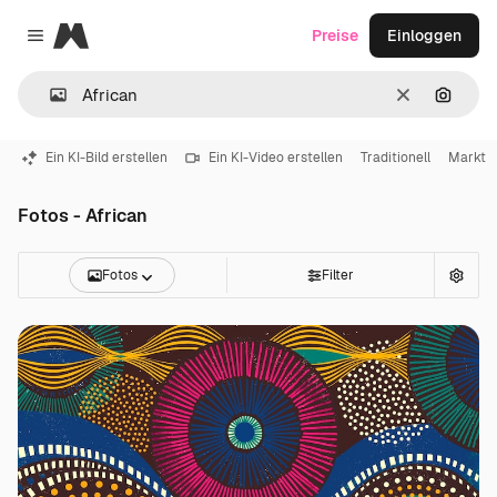
Magnific
Preise
Einloggen
Close menu
Löschen
Nach B
Ein KI-Bild erstellen
Ein KI-Video erstellen
Traditionell
Markt
Fotos - African
Fotos
Filter