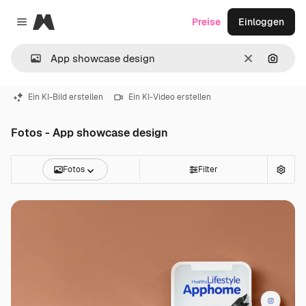
Magnific
Preise
Einloggen
Close menu
Löschen
Nach B
Ein KI-Bild erstellen
Ein KI-Video erstellen
Fotos - App showcase design
Fotos
Filter