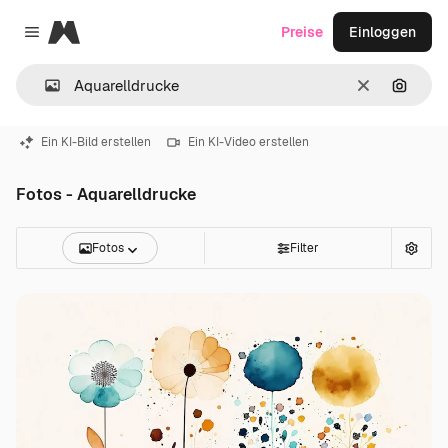
Magnific
Preise
Einloggen
Close menu
Löschen
Nach B
Ein KI-Bild erstellen
Ein KI-Video erstellen
Fotos - Aquarelldrucke
Fotos
Filter