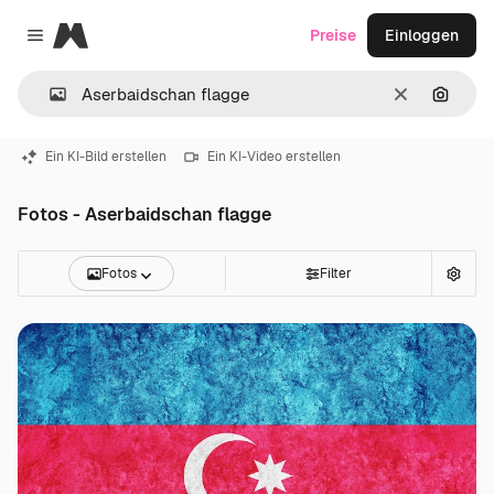
Magnific
Preise
Einloggen
Close menu
Löschen
Nach B
Ein KI-Bild erstellen
Ein KI-Video erstellen
Fotos - Aserbaidschan flagge
Fotos
Filter