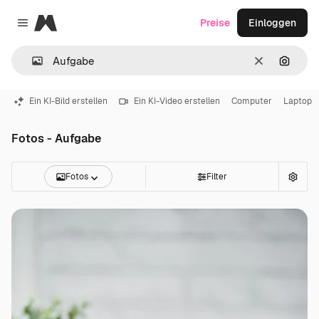
Magnific
Preise
Einloggen
Close menu
Löschen
Nach B
Ein KI-Bild erstellen
Ein KI-Video erstellen
Computer
Laptop
Fotos - Aufgabe
Fotos
Filter