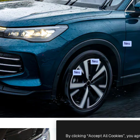
attform, um deine beste
Spaces
Academy
klichen. Mehr als 1 Million
KI-Assistent
Dokumentation
er Kreativen, Unternehmen,
KI-Bildgenerator
Support
Studios.
KI-Videogenerator
AGB
KI-
Datenschutzerkl
Stimmengenerator
Originale
Neu
Stock-Inhalte
Cookie-Richtlinie
MCP für
Vertrauenszentr
Neu
Claude/ChatGPT
Partner
Agenten
Neu
Unternehmen
API
Mobile App
Alle Magnific-Tools
-
2026
Freepik Company S.L.U.
Alle Rechte vorbehalten
.
By clicking “Accept All Cookies”, you ag