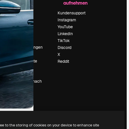
aufnehmen
Preise
Über uns
Kundensupport
Reviews
Instagram
Karriere
YouTube
ärung
Suchtrends
LinkedIn
Blog
TikTok
Veranstaltungen
Discord
um
Slidesgo
X
Deine Inhalte
Reddit
verkaufen
Pressesaal
Suchst du nach
magnific.ai
ree to the storing of cookies on your device to enhance site