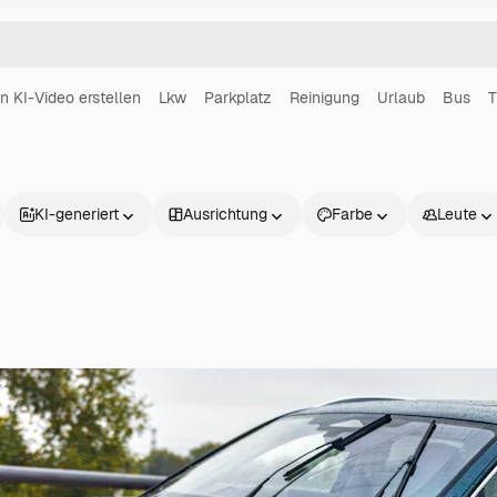
in KI-Video erstellen
Lkw
Parkplatz
Reinigung
Urlaub
Bus
T
KI-generiert
Ausrichtung
Farbe
Leute
Produkte
Loslegen