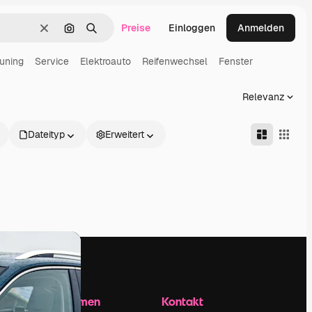
Preise
Einloggen
Anmelden
Löschen
Nach Bild suchen
Suchen
uning
Service
Elektroauto
Reifenwechsel
Fenster
Relevanz
Dateityp
Erweitert
Unternehmen
Kontakt