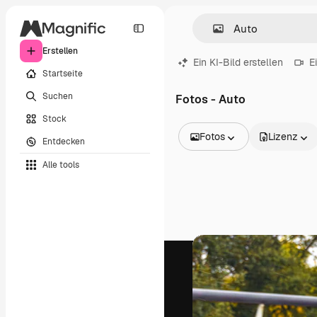
Erstellen
Ein KI-Bild erstellen
E
Startseite
Suchen
Fotos - Auto
Stock
Fotos
Lizenz
Entdecken
Alle Bilder
Alle tools
Vektoren
Illustrationen
Fotos
PSD
Vorlagen
Mockups
Videos
Filmmaterial
Motion Graphics
Videovorlagen
Icons
3D-Modelle
Schriftarten